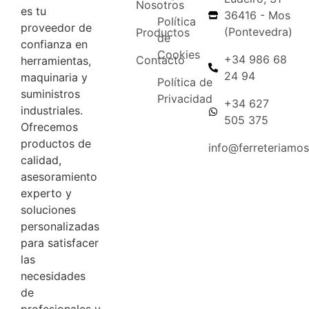
Nosotros
es tu
36416 - Mos
Política
proveedor de
(Pontevedra)
Productos
de
confianza en
Cookies
+34 986 68
Contacto
herramientas,
24 94
maquinaria y
Política de
suministros
Privacidad
+34 627
industriales.
505 375
Ofrecemos
productos de
info@ferreteriamo
calidad,
asesoramiento
experto y
soluciones
personalizadas
para satisfacer
las
necesidades
de
profesionales y