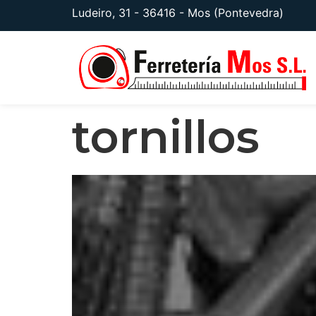
Ludeiro, 31 - 36416 - Mos (Pontevedra)
tornillos